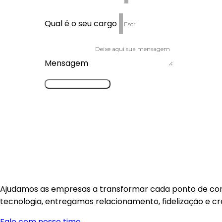
Qual é o seu cargo
Mensagem
ENVIAR
Para saber mais sobre como a MobileSim
protege seus dados pessoais, leia a 
Ajudamos as empresas a transformar cada ponto de conta
tecnologia, entregamos relacionamento, fidelização e c
Fale com nosso time