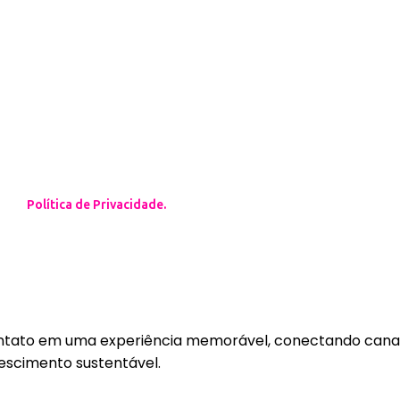
 coleta, utiliza, compartilha e
nossa
Política de Privacidade.
to em uma experiência memorável, conectando canais fís
rescimento sustentável.