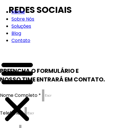
REDES SOCIAIS
Home
Sobre Nós
Soluções
Blog
Contato
PREENCHA O FORMULÁRIO E
NOSSO TIME ENTRARÁ EM CONTATO.
Nome Completo *
Telefone *